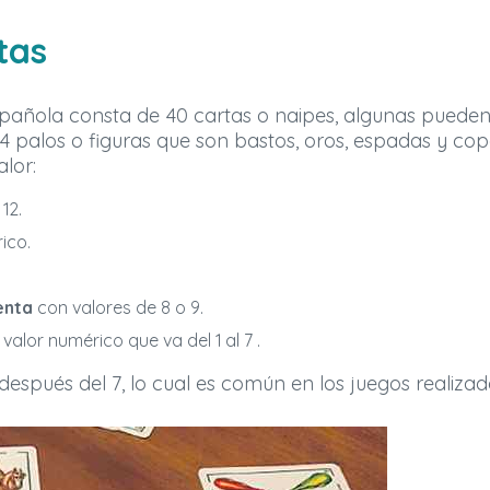
tas
añola consta de 40 cartas o naipes, algunas pueden 
 palos o figuras que son bastos, oros, espadas y copa
lor:
12.
rico.
enta
con valores de 8 o 9.
alor numérico que va del 1 al 7 .
r después del 7, lo cual es común en los juegos realiz