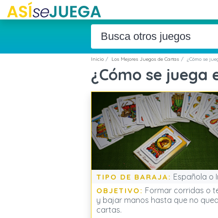
Inicio
Los Mejores Juegos de Cartas
¿Cómo se jue
¿Cómo se juega 
Española o I
TIPO DE BARAJA:
Formar corridas o t
OBJETIVO:
y bajar manos hasta que no que
cartas.