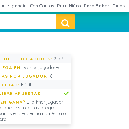
Inteligencia
Con Cartas
Para Niños
Para Beber
Guías
2 o 3
ERO DE JUGADORES:
Varios jugadores
UEGA EN:
8
TAS POR JUGADOR:
Fácil
CULTAD:
UIERE APUESTAS:
El primer jugador
IÉN GANA?
e quede sin cartas o logre
arlas en secuencia numérica o
era.