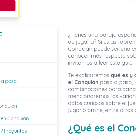
E
¿Tienes una baraja españ
de jugarla? Si es así, apre
Conquián puede ser una exc
conocer más respecto sob
invitamos a leer esta guía.
Te explicaremos
qué es y
 a paso
el
Conquián
paso a paso, l
combinaciones para ganar
mencionaremos las variant
datos curiosos sobre el jue
Conquián
jugarlo online, entre otras 
 en Conquián
¿Qué es el Co
n? Preguntas