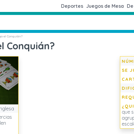
Deportes
Juegos de Mesa
De 
ga el Conquián?
el Conquián?
NÚM
SE J
CAR
DIFI
REQ
¿QU
nglesa
que s
ercias
agrup
den
escal