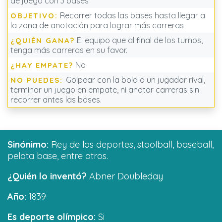
de juego con 3 bases
Recorrer todas las bases hasta llegar a
OBJETIVO:
la zona de anotación para lograr más carreras
El equipo que al final de los turnos,
¿QUIÉN GANA?
tenga más carreras en su favor.
No
¿HAY EMPATE?
Golpear con la bola a un jugador rival,
NO PUEDES:
terminar un juego en empate, ni anotar carreras sin
recorrer antes las bases.
Sinónimo:
Rey de los deportes, stoolball, baseball,
pelota base, entre otros.
¿Quién lo inventó?
Abner Doubleday
Año:
1839
Es deporte olímpico:
Si