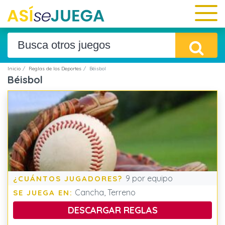
Inicio
Reglas de los Deportes
Béisbol
Béisbol
9 por equipo
¿CUÁNTOS JUGADORES?
Cancha, Terreno
SE JUEGA EN:
DESCARGAR REGLAS