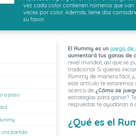
vez cada color contienen números que van de
veces por color. Además, tiene dos comodin
su favor.
El Rummy es un
juego de
aumentará tus ganas de c
nivel mundial, así que se 
tradicional. Si quieres inic
Rummy de manera fácil, ¡Ll
este artículo te estaremo
acerca de
¿Cómo se jueg
o a paso
estrategias para ganar? T
respuestas te ayudaran a c
cil
¿Qué es el R
l Rummy
 una partida