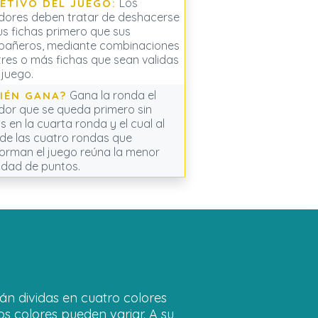
Los
ETIVO DEL JUEGO:
dores deben tratar de deshacerse
us fichas primero que sus
añeros, mediante combinaciones
tres o más fichas que sean validas
 juego.
Gana la ronda el
IÉN GANA?
dor que se queda primero sin
s en la cuarta ronda y el cual al
l de las cuatro rondas que
orman el juego reúna la menor
idad de puntos.
án dividas en cuatro colores
os colores pueden variar. A su