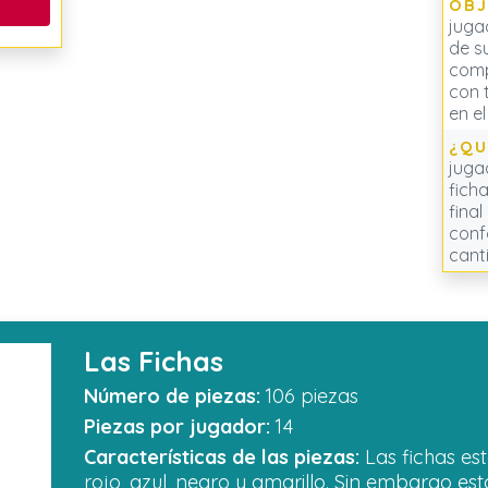
OBJ
juga
de s
comp
con 
en el
¿QU
juga
ficha
fina
conf
cant
Las Fichas
Número de piezas:
106 piezas
Piezas por jugador:
14
Características de las piezas:
Las fichas est
rojo, azul, negro y amarillo. Sin embargo est