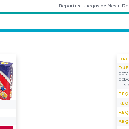
Deportes
Juegos de Mesa
De 
HAB
DUR
dete
depe
desar
REQ
REQ
REQ
REQ