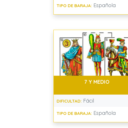
Española
TIPO DE BARAJA:
7 Y MEDIO
Fácil
DIFICULTAD:
Española
TIPO DE BARAJA: