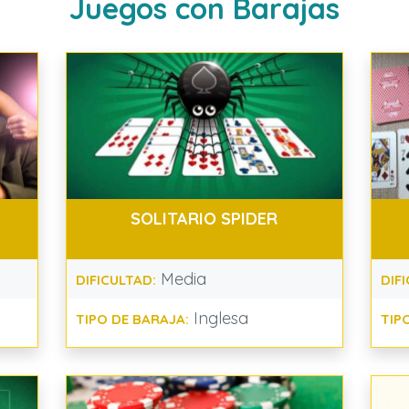
Juegos con Barajas
SOLITARIO SPIDER
Media
DIFICULTAD:
DIF
Inglesa
TIPO DE BARAJA:
TIP