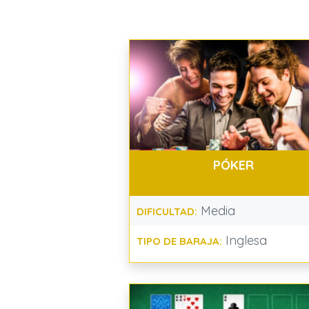
PÓKER
Media
DIFICULTAD:
Inglesa
TIPO DE BARAJA: