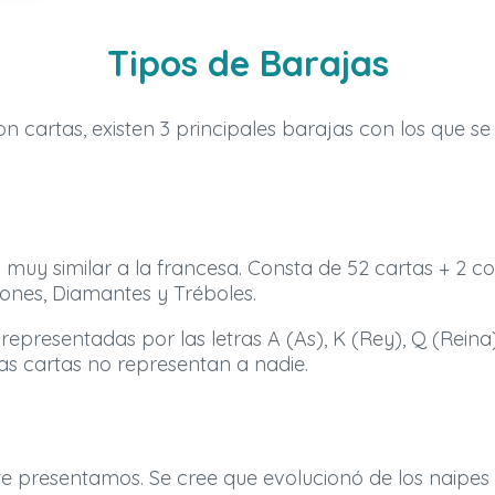
Tipos de Barajas
cartas, existen 3 principales barajas con los que s
 muy similar a la francesa. Consta de 52 cartas + 2 c
zones, Diamantes y Tréboles.
epresentadas por las letras A (As), K (Rey), Q (Reina)
tas cartas no representan a nadie.
 te presentamos. Se cree que evolucionó de los naipes