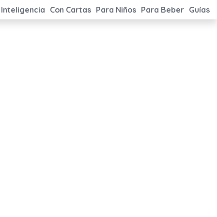
Inteligencia
Con Cartas
Para Niños
Para Beber
Guías