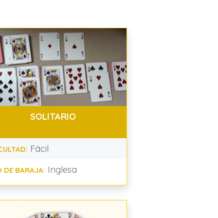
SOLITARIO
Fácil
ICULTAD:
Inglesa
O DE BARAJA: