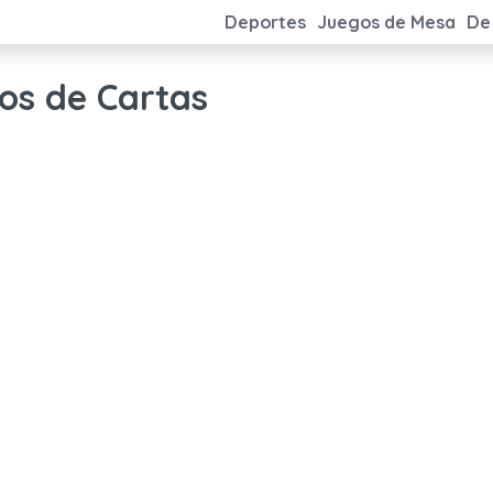
Deportes
Juegos de Mesa
De 
os de Cartas