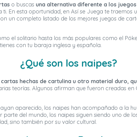
rtas
o buscas
una alternativa diferente a los juegos
a ti. En esta oportunidad, en Así se Juega te traemos
on un completo listado de los mejores juegos de cart
omo el solitario hasta los más populares como el Pók
 tienes con tu baraja inglesa y española.
¿Qué son los naipes?
 cartas hechas de cartulina u otro material duro, q
varias teorías. Algunos afirman que fueron creadas en
hayan aparecido, los naipes han acompañado a la 
er parte del mundo, los naipes siguen siendo uno de 
dad, sino también por su valor cultural.