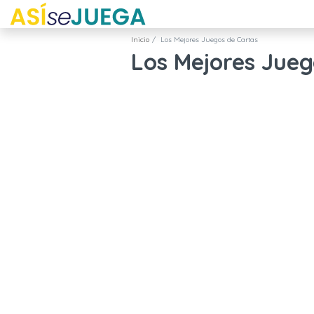
Inicio
Los Mejores Juegos de Cartas
Los Mejores Jueg