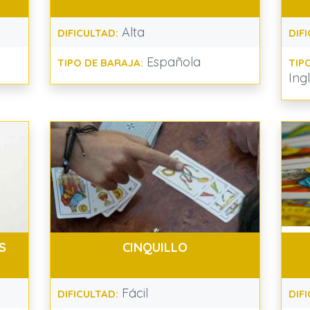
Alta
DIFICULTAD:
DIF
Española
TIPO DE BARAJA:
TIP
Ing
S
CINQUILLO
Fácil
DIFICULTAD:
DIF