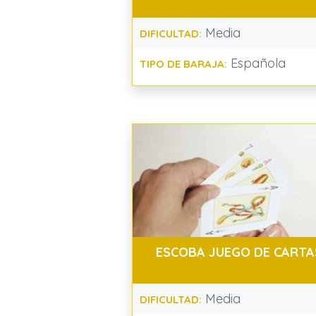
Media
DIFICULTAD:
Española
TIPO DE BARAJA:
ESCOBA JUEGO DE CARTA
Media
DIFICULTAD: