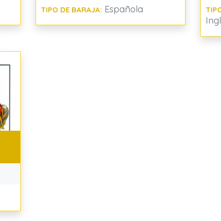
Española
TIPO DE BARAJA:
TIP
Ing