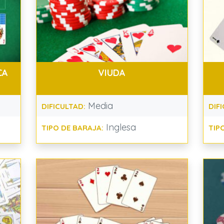
CA
VIUDA
Media
DIFICULTAD:
DIF
Inglesa
TIPO DE BARAJA:
TIP