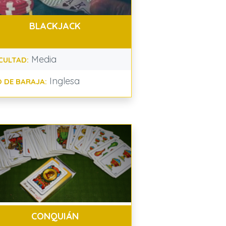
BLACKJACK
Media
ICULTAD:
Inglesa
O DE BARAJA:
CONQUIÁN