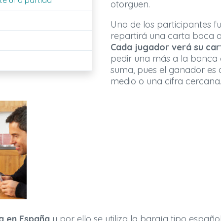
te una partida
otorguen.
Uno de los participantes 
repartirá una carta boca a
Cada jugador verá su car
pedir una más a la banca 
suma, pues el ganador es 
medio o una cifra cercana
a en España
y por ello se utiliza la baraja tipo españ