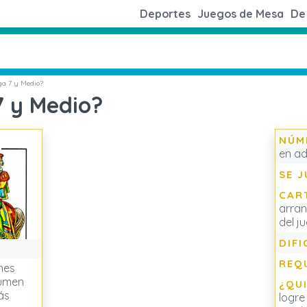
Deportes
Juegos de Mesa
De 
ga 7 y Medio?
7 y Medio?
NÚM
en ad
SE J
CAR
arran
del j
DIFI
REQ
nes
sumen
¿QU
ás
logre