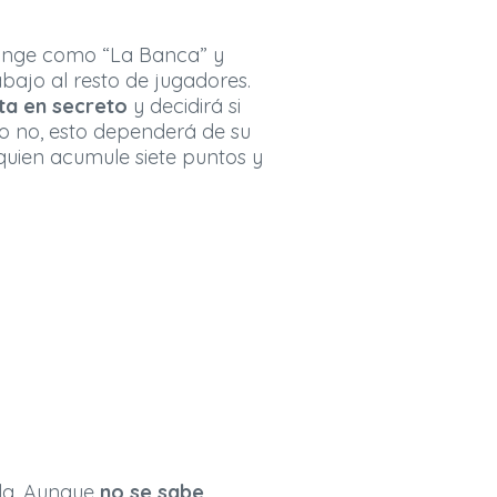
funge como “La Banca” y
bajo al resto de jugadores.
ta en secreto
y decidirá si
o no, esto dependerá de su
quien acumule siete puntos y
.
ola. Aunque
no se sabe