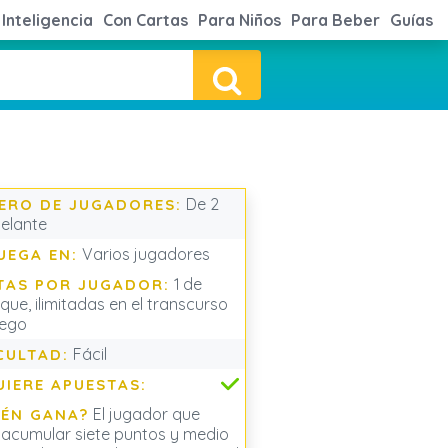
Inteligencia
Con Cartas
Para Niños
Para Beber
Guías
De 2
ERO DE JUGADORES:
elante
Varios jugadores
UEGA EN:
1 de
TAS POR JUGADOR:
que, ilimitadas en el transcurso
uego
Fácil
CULTAD:
UIERE APUESTAS:
El jugador que
IÉN GANA?
 acumular siete puntos y medio