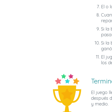
El o 
Cuan
repar
Si la
pasa
Si la
ganó
El ju
los d
Termin
El juego l
después d
y medio.