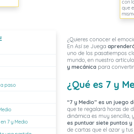
con l
que e
mism
E
¿Quieres conocer el emoc
En Así se Juega
aprenderá
uno de los pasatiempos clá
mundo, en nuestro artícul
y mecánica
para convertir
¿Qué es 7 y M
 a paso
“7 y Medio” es un juego 
que te regalará horas de d
Medio
dinámica es muy sencilla, 
en 7 y Medio
es puntuar siete puntos y
de cartas que el azar y tus