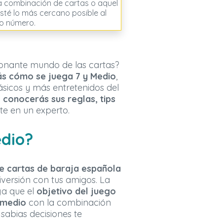
a combinación de cartas o aquel
sté lo más cercano posible al
o número.
ionante mundo de las cartas?
s cómo se juega 7 y Medio
,
sicos y más entretenidos del
o
conocerás sus reglas, tips
te en un experto.
edio?
de cartas de baraja española
iversión con tus amigos. La
ya que el
objetivo del juego
 medio
con la combinación
 sabias decisiones te