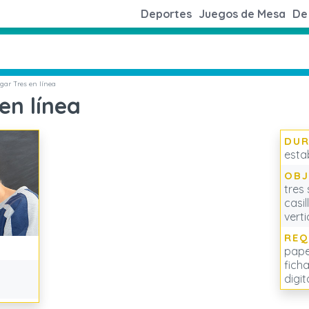
Deportes
Juegos de Mesa
De 
gar Tres en línea
en línea
DUR
esta
OBJ
tres
casil
verti
REQ
papel
fich
digita