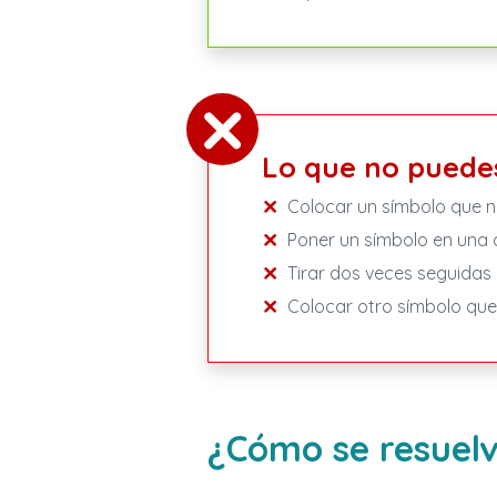
Lo que no puede
Colocar un símbolo que no
Poner un símbolo en una 
Tirar dos veces seguidas 
Colocar otro símbolo que
¿Cómo se resuel