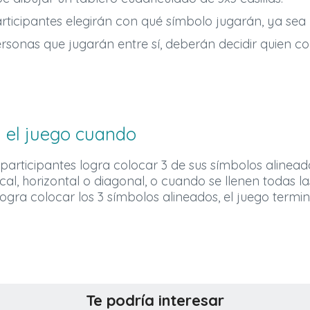
rticipantes elegirán con qué símbolo jugarán, ya sea
rsonas que jugarán entre sí, deberán decidir quien co
 el juego cuando
participantes logra colocar 3 de sus símbolos alineado
cal, horizontal o diagonal, o cuando se llenen todas las
ogra colocar los 3 símbolos alineados, el juego term
Te podría interesar