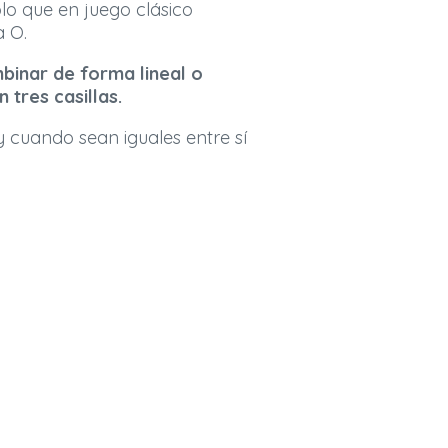
lo que en juego clásico
a O.
binar de forma lineal o
n tres casillas.
 cuando sean iguales entre sí