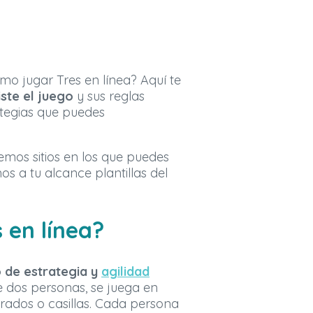
mo jugar Tres en línea? Aquí te
ste el juego
y sus reglas
ategias que puedes
emos sitios en los que puedes
 a tu alcance plantillas del
 en línea?
 de estrategia y
agilidad
e dos personas, se juega en
rados o casillas. Cada persona