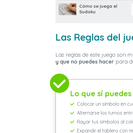
Cómo se juega el
Sudoku
Las Reglas del ju
Las reglas de este juego son 
y que no puedes hacer
para de
Lo que sí puedes
Colocar un símbolo en cual
Alternarse los turnos entr
Rayar tus símbolos al colo
Expandir el tablero con má