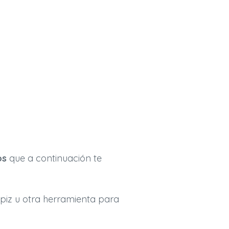
os
que a continuación te
piz u otra herramienta para