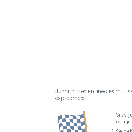
Jugar al tres en línea es muy se
explicamos:
Si se 
dibujar
Se deb