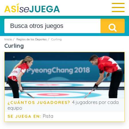
Inicio
Reglas de los Deportes
Curling
Curling
4 jugadores por cada
¿CUÁNTOS JUGADORES?
equipo
Pista
SE JUEGA EN: