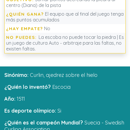
centro (Diana) de la pista
El equipo que al final del juego tenga
¿QUIÉN GANA?
más puntos acumulados
No
¿HAY EMPATE?
La escoba no puede tocar la piedra | Es
NO PUEDES:
un juego de cultura Auto - arbitraje para las faltas, no
existen faltas.
Sinónimo:
Curlin, ajedrez sobre el hielo
¿Quién lo inventó?
Escocia
Año:
1511
Es deporte olímpico:
Si
¿Quién es el campeón Mundial?
Suecia - Swedish
Curling Association