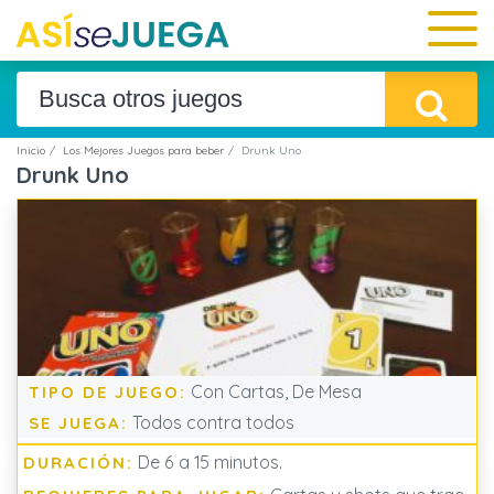
Inicio
Los Mejores Juegos para beber
Drunk Uno
Drunk Uno
Con Cartas, De Mesa
TIPO DE JUEGO:
Todos contra todos
SE JUEGA:
De 6 a 15 minutos.
DURACIÓN: