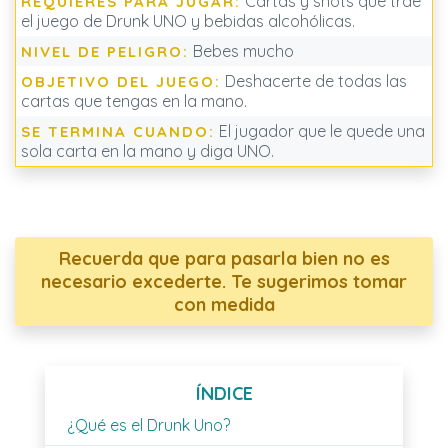
Cartas y shots que trae
REQUIERES PARA JUGAR:
el juego de Drunk UNO y bebidas alcohólicas.
Bebes mucho
NIVEL DE PELIGRO:
Deshacerte de todas las
OBJETIVO DEL JUEGO:
cartas que tengas en la mano.
El jugador que le quede una
SE TERMINA CUANDO:
sola carta en la mano y diga UNO.
Recuerda que para pasarla bien no es
necesario excederte. Te sugerimos tomar
con medida
ÍNDICE
¿Qué es el Drunk Uno?