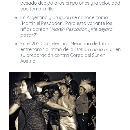
pesado debido a los empujones y la velocidad
que toma la fila.
En Argentina y Uruguay se conoce como
“Martín el Pescador”. Para esta variante los
niños cantan “
Martín Pescador, ¿Me dejará
pasar?
“
En el 2020, la selección Mexicana de futbol
entrenaron al ritmo de la “
Víbora de la mar
” en
su preparación contra Corea del Sur en
Austria.